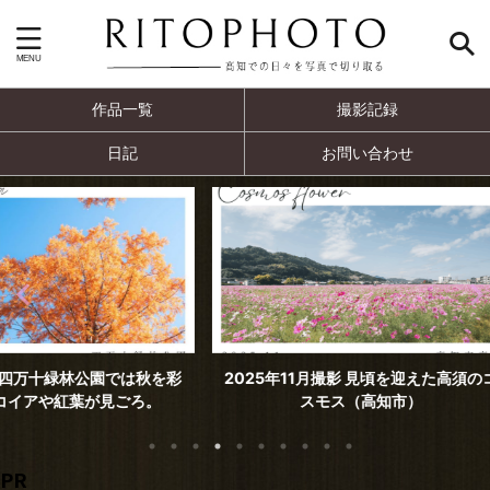
作品一覧
撮影記録
日記
お問い合わせ
では秋を彩
2025年11月撮影 見頃を迎えた高須のコ
2025年
ごろ。
スモス（高知市）
PR