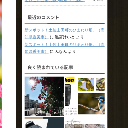
最近のコメント
新スポット！土佐山田町のひまわり畑。（高
知県香美市）
に
黒宮けいと
より
新スポット！土佐山田町のひまわり畑。（高
知県香美市）
に
みなみ
より
良く読まれている記事