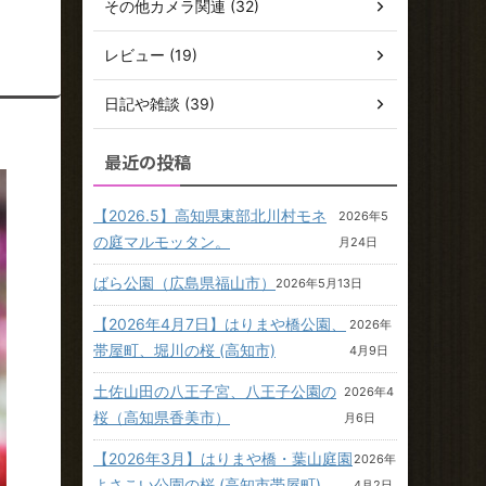
その他カメラ関連 (32)
レビュー (19)
日記や雑談 (39)
最近の投稿
【2026.5】高知県東部北川村モネ
2026年5
の庭マルモッタン。
月24日
ばら公園（広島県福山市）
2026年5月13日
【2026年4月7日】はりまや橋公園、
2026年
帯屋町、堀川の桜 (高知市)
4月9日
土佐山田の八王子宮、八王子公園の
2026年4
桜（高知県香美市）
月6日
【2026年3月】はりまや橋・葉山庭園
2026年
よさこい公園の桜 (高知市帯屋町)
4月2日