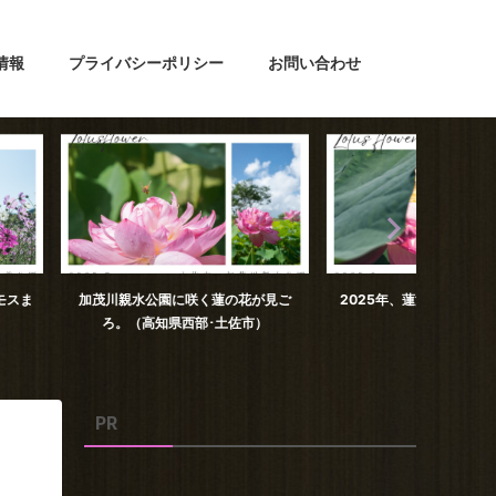
情報
プライバシーポリシー
お問い合わせ
園に咲く蓮の花が見ご
2025年、蓮池公園の蓮の花（高知県
日下川調
県西部･土佐市）
土佐市）
PR