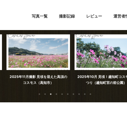
写真一覧
撮影記録
レビュー
運営者
見頃を迎えた高須の
2025年10月 見頃！越知町コスモスま
加茂川親水公
高知市）
つり（越知町宮の前公園）
ろ。（高知