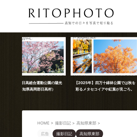
公園の陽光
【2025年】四万十緑林公園では秋を
2025年11月撮影 
高村）
彩るメタセコイアや紅葉が見ごろ。
コスモス（
HOME
>
撮影日記
>
高知県東部
>
広告
撮影日記
高知県東部