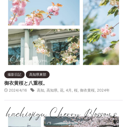
撮影日記
高知県東部
御衣黄桜と八重桜。
2024/4/16
高知
,
高知県
,
花
,
4月
,
桜
,
御衣黄桜
,
2024年