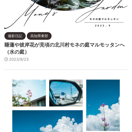
撮影日記
高知県東部
睡蓮や彼岸花が見頃の北川村モネの庭マルモッタンへ
（水の庭）
2023/9/23