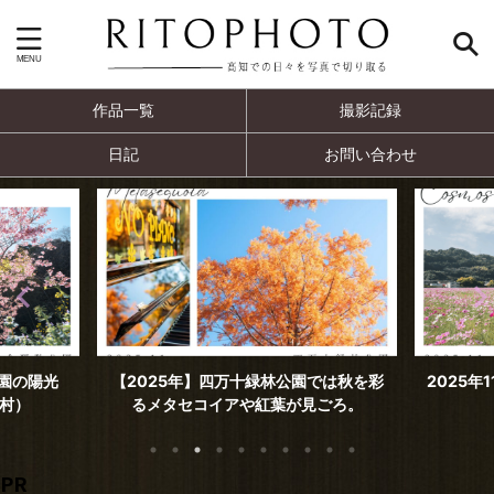
作品一覧
撮影記録
日記
お問い合わせ
では秋を彩
2025年11月撮影 見頃を迎えた高須のコ
2025年
ごろ。
スモス（高知市）
PR