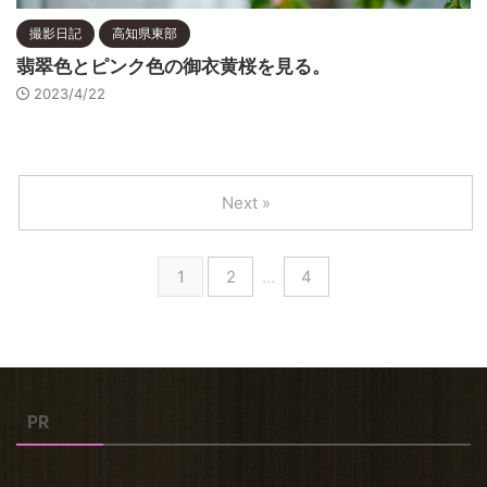
撮影日記
高知県東部
翡翠色とピンク色の御衣黄桜を見る。
2023/4/22
Next »
1
2
…
4
PR