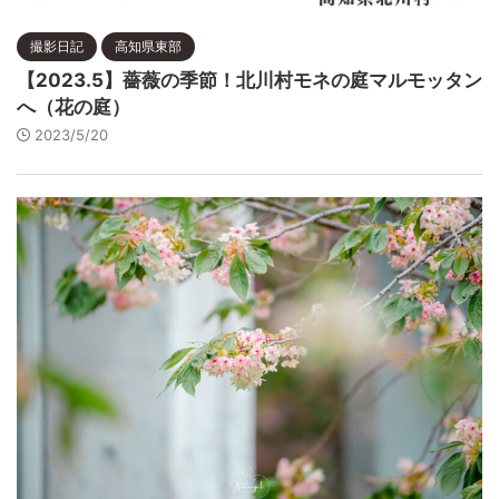
撮影日記
高知県東部
【2023.5】薔薇の季節！北川村モネの庭マルモッタン
へ（花の庭）
2023/5/20