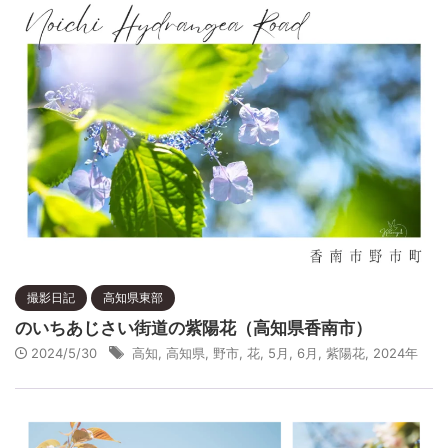
撮影日記
高知県東部
のいちあじさい街道の紫陽花（高知県香南市）
2024/5/30
高知
,
高知県
,
野市
,
花
,
5月
,
6月
,
紫陽花
,
2024年