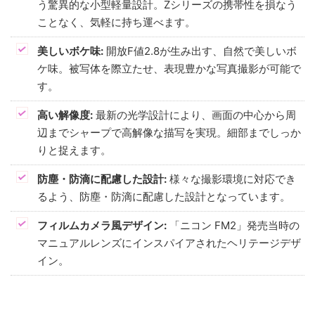
う驚異的な小型軽量設計。Zシリーズの携帯性を損なう
ことなく、気軽に持ち運べます。
美しいボケ味:
開放F値2.8が生み出す、自然で美しいボ
ケ味。被写体を際立たせ、表現豊かな写真撮影が可能で
す。
高い解像度:
最新の光学設計により、画面の中心から周
辺までシャープで高解像な描写を実現。細部までしっか
りと捉えます。
防塵・防滴に配慮した設計:
様々な撮影環境に対応でき
るよう、防塵・防滴に配慮した設計となっています。
フィルムカメラ風デザイン:
「ニコン FM2」発売当時の
マニュアルレンズにインスパイアされたヘリテージデザ
イン。