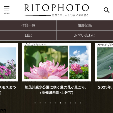
作品一覧
撮影記録
日記
お問い合わせ
親水公園に咲く蓮の花が見ごろ。
2025年、蓮池公園の蓮の花（
（高知県西部･土佐市）
佐市）
PR