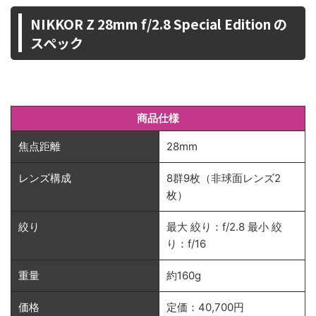
NIKKOR Z 28mm f/2.8 Special Edition の
スペック
商品仕様
焦点距離
28mm
レンズ構成
8群9枚（非球面レンズ2
枚）
絞り
最大 絞り：f/2.8 最小 絞
り：f/16
重量
約160g
価格
定価：40,700円