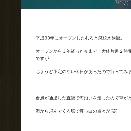
平成30年にオープンしたむろと廃校水族館。
オープンから３年経った今まで、大体片道２時
ですが
ちょうど予定のない休日があったので行ってみ
台風が通過した直後で海沿いを走ったので車が
海から飛んでくる塩で真っ白の点々が(笑)