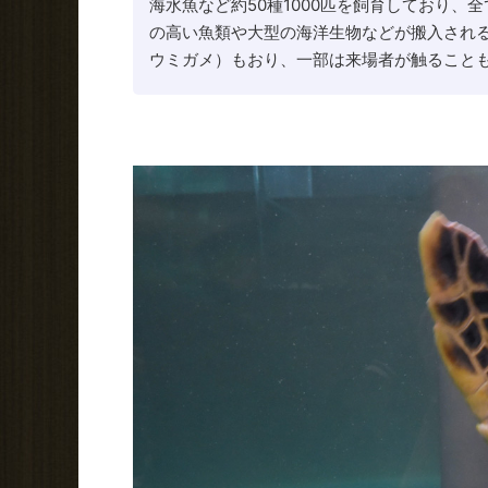
海水魚など約50種1000匹を飼育しており
の高い魚類や大型の海洋生物などが搬入され
ウミガメ）もおり、一部は来場者が触ること