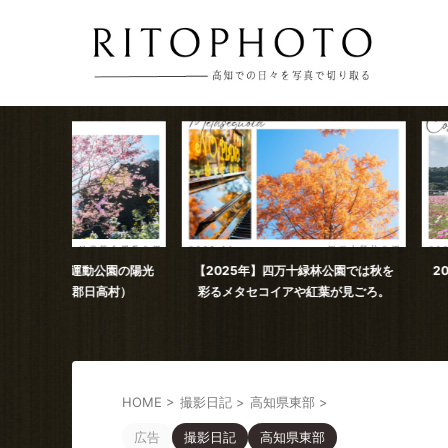
公園の陽光
【2025年】四万十緑林公園では秋を
2025年11月撮影 
高村）
彩るメタセコイアや紅葉が見ごろ。
コスモス（
HOME
>
撮影日記
>
高知県東部
>
広告
撮影日記
高知県東部