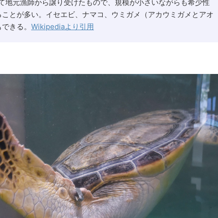
、全て地元漁師から譲り受けたもので、規模が小さいながらも希少性
ることが多い。イセエビ、ナマコ、ウミガメ（アカウミガメとアオ
もできる。
Wikipediaより引用