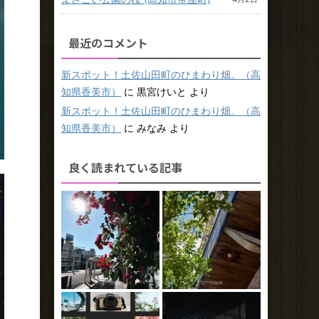
最近のコメント
新スポット！土佐山田町のひまわり畑。（高
知県香美市）
に
黒宮けいと
より
新スポット！土佐山田町のひまわり畑。（高
知県香美市）
に
みなみ
より
良く読まれている記事