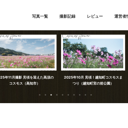
写真一覧
撮影記録
レビュー
運営者
見頃を迎えた高須の
2025年10月 見頃！越知町コスモスま
加茂川親水公
高知市）
つり（越知町宮の前公園）
ろ。（高知