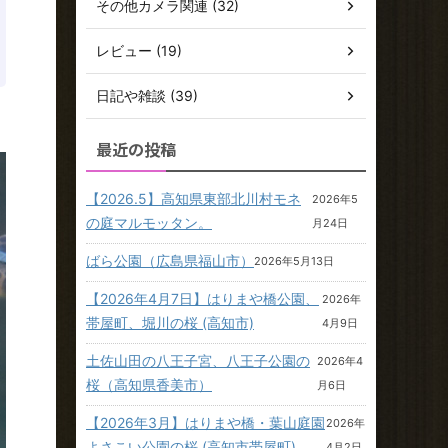
その他カメラ関連 (32)
レビュー (19)
日記や雑談 (39)
最近の投稿
【2026.5】高知県東部北川村モネ
2026年5
の庭マルモッタン。
月24日
ばら公園（広島県福山市）
2026年5月13日
【2026年4月7日】はりまや橋公園、
2026年
帯屋町、堀川の桜 (高知市)
4月9日
土佐山田の八王子宮、八王子公園の
2026年4
桜（高知県香美市）
月6日
【2026年3月】はりまや橋・葉山庭園
2026年
よさこい公園の桜 (高知市帯屋町)
4月2日