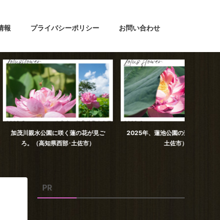
情報
プライバシーポリシー
お問い合わせ
園に咲く蓮の花が見ご
2025年、蓮池公園の蓮の花（高知県
日下川調
県西部･土佐市）
土佐市）
PR