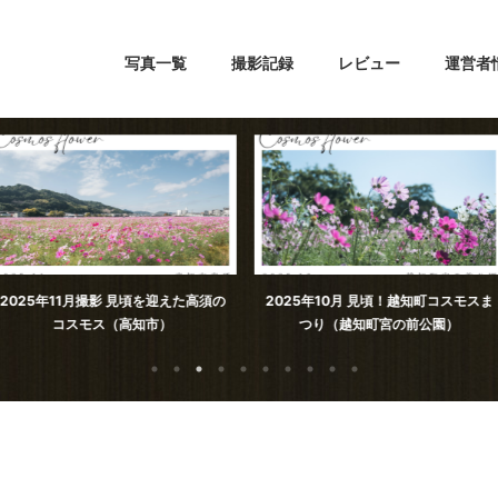
写真一覧
撮影記録
レビュー
運営者
見頃を迎えた高須の
2025年10月 見頃！越知町コスモスま
加茂川親水公
高知市）
つり（越知町宮の前公園）
ろ。（高知