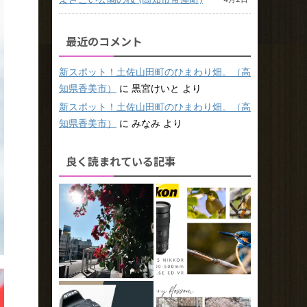
最近のコメント
新スポット！土佐山田町のひまわり畑。（高
知県香美市）
に
黒宮けいと
より
新スポット！土佐山田町のひまわり畑。（高
知県香美市）
に
みなみ
より
良く読まれている記事