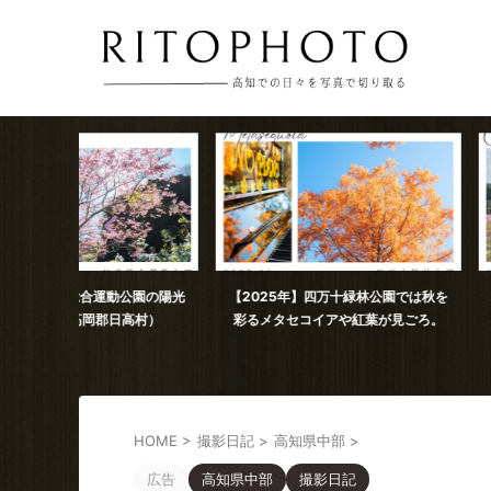
公園の陽光
【2025年】四万十緑林公園では秋を
2025年11月撮影 
高村）
彩るメタセコイアや紅葉が見ごろ。
コスモス（
HOME
>
撮影日記
>
高知県中部
>
広告
高知県中部
撮影日記