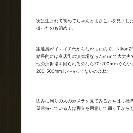
実は生まれて初めてちゃんとよさこいを見まし
撮ったのも初めて。
距離感がイマイチわからなかったので、NikonZ
結果的には商店街の演舞場なら75ｍｍで大丈夫
他の演舞場を回られるのなら70-200ｍｍぐ
200-500mmしか持ってないのよね）
因みに周りの人のカメラを見てみるとやはり標
望遠持っている人は脚立を用意して踊り子から