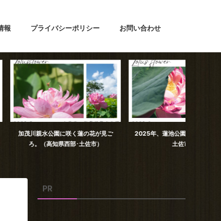
情報
プライバシーポリシー
お問い合わせ
園に咲く蓮の花が見ご
2025年、蓮池公園の蓮の花（高知県
日下川調
県西部･土佐市）
土佐市）
PR