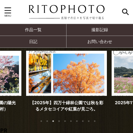
作品一覧
撮影記録
日記
お問い合わせ
では秋を彩
2025年11月撮影 見頃を迎えた高須のコ
2025年
ごろ。
スモス（高知市）
PR