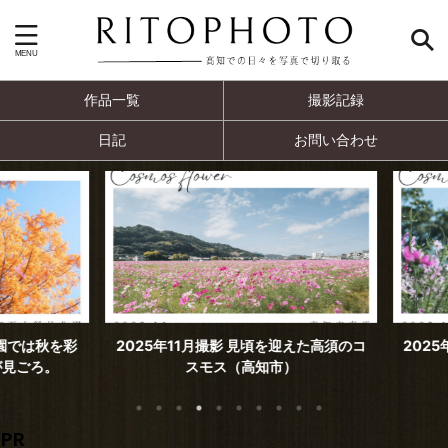
作品一覧
撮影記録
日記
お問い合わせ
では秋を彩
2025年11月撮影 見頃を迎えた高須のコ
2025年
ごろ。
スモス（高知市）
PR