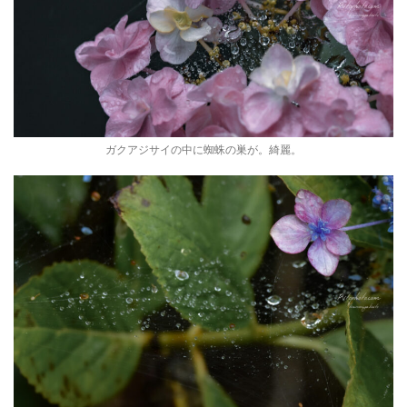
ガクアジサイの中に蜘蛛の巣が。綺麗。