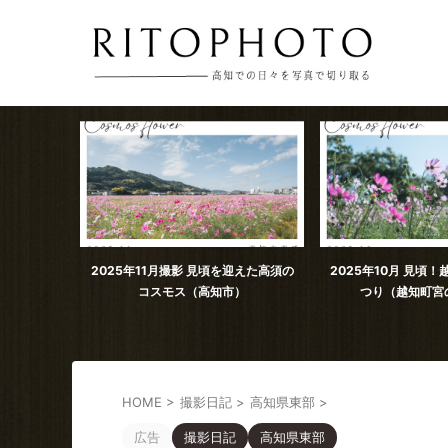
園では秋を
2025年11月撮影 見頃を迎えた高須の
2025年10月 見頃
見ごろ。
コスモス（高知市）
つり（越知町宮
HOME
>
撮影日記
>
高知県東部
>
広告
撮影日記
高知県東部