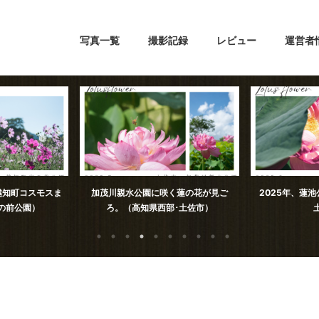
写真一覧
撮影記録
レビュー
運営者
！越知町コスモスま
加茂川親水公園に咲く蓮の花が見ご
2025年、蓮
の前公園）
ろ。（高知県西部･土佐市）