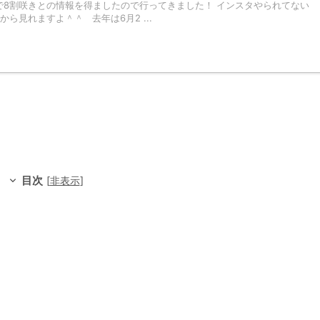
1時点で8割咲きとの情報を得ましたので行ってきました！ インスタやられてない
ら見れますよ＾＾ 去年は6月2 ...
目次
[
非表示
]