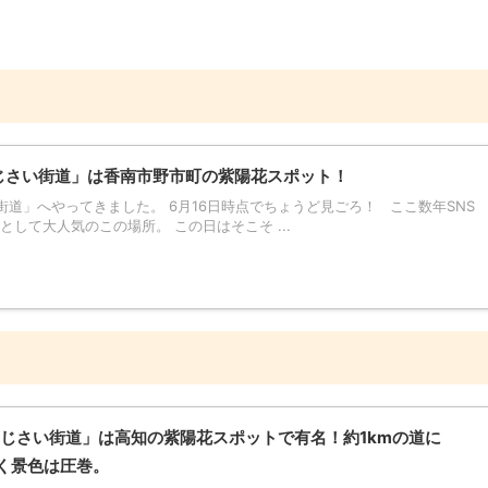
いちあじさい街道」は香南市野市町の紫陽花スポット！
道」へやってきました。 6月16日時点でちょうど見ごろ！ ここ数年SNS
して大人気のこの場所。 この日はそこそ ...
じさい街道」は高知の紫陽花スポットで有名！約1kmの道に
く景色は圧巻。