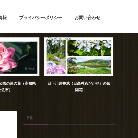
情報
プライバシーポリシー
お問い合わせ
池公園の蓮の花（高知県
日下川調整池（日高村めだか池）の紫
第50回
土佐市）
陽花
PR