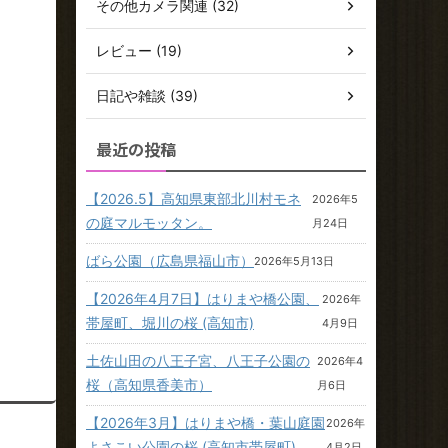
その他カメラ関連 (32)
レビュー (19)
日記や雑談 (39)
最近の投稿
【2026.5】高知県東部北川村モネ
2026年5
の庭マルモッタン。
月24日
ばら公園（広島県福山市）
2026年5月13日
【2026年4月7日】はりまや橋公園、
2026年
帯屋町、堀川の桜 (高知市)
4月9日
土佐山田の八王子宮、八王子公園の
2026年4
桜（高知県香美市）
月6日
【2026年3月】はりまや橋・葉山庭園
2026年
よさこい公園の桜 (高知市帯屋町)
4月2日