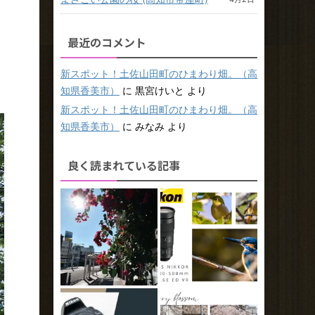
最近のコメント
新スポット！土佐山田町のひまわり畑。（高
知県香美市）
に
黒宮けいと
より
新スポット！土佐山田町のひまわり畑。（高
知県香美市）
に
みなみ
より
良く読まれている記事