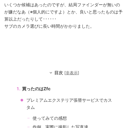
いくつか候補はあったのですが、結局ファインダーが無いの
が嫌だなあ（※個人的にですよ）とか、良いと思ったものは予
算以上だったりして･･････
サブのカメラ選びに長い時間がかかりました。
目次
[
非表示
]
買ったのはZfc
プレミアムエクステリア張替サービスでカス
タム
使ってみての感想
作例。実際に撮影した写真達