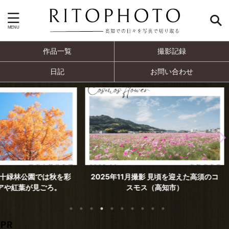
作品一覧
撮影記録
日記
お問い合わせ
では秋を彩
2025年11月撮影 見頃を迎えた高須のコ
2025年
ごろ。
スモス（高知市）
PR