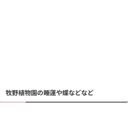
牧野植物園の睡蓮や蝶などなど