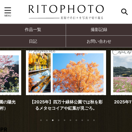
作品一覧
撮影記録
日記
お問い合わせ
では秋を彩
2025年11月撮影 見頃を迎えた高須のコ
2025年
ごろ。
スモス（高知市）
PR