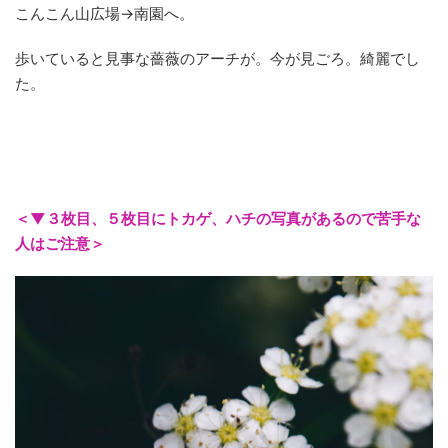
こんこん山広場→南園へ。
歩いていると見事な薔薇のアーチが。今が見ごろ。綺麗でし
た。
＜▼３枚目、５枚目にトカゲ、ハチの写真があるので苦手な
人はご注意＞