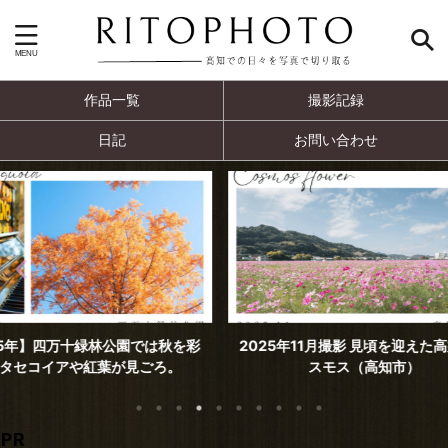
作品一覧
撮影記録
日記
お問い合わせ
では秋を彩
2025年11月撮影 見頃を迎えた高須のコ
2025年
ごろ。
スモス（高知市）
PR