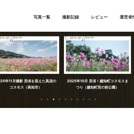
写真一覧
撮影記録
レビュー
運営者
見頃を迎えた高須の
2025年10月 見頃！越知町コスモスま
加茂川親水公
高知市）
つり（越知町宮の前公園）
ろ。（高知