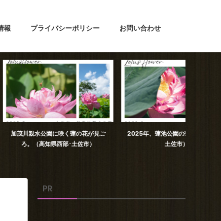
情報
プライバシーポリシー
お問い合わせ
園に咲く蓮の花が見ご
2025年、蓮池公園の蓮の花（高知県
日下川調
県西部･土佐市）
土佐市）
PR