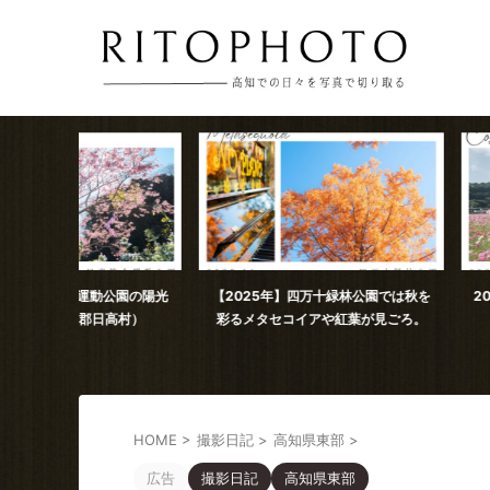
公園の陽光
【2025年】四万十緑林公園では秋を
2025年11月撮影 
高村）
彩るメタセコイアや紅葉が見ごろ。
コスモス（
HOME
>
撮影日記
>
高知県東部
>
広告
撮影日記
高知県東部