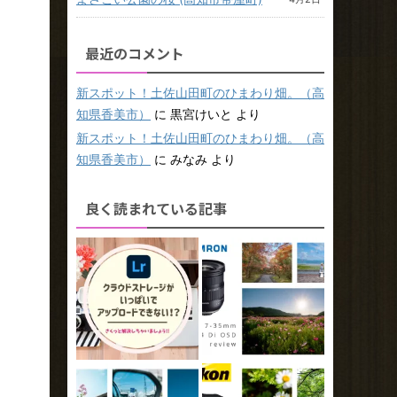
最近のコメント
新スポット！土佐山田町のひまわり畑。（高
知県香美市）
に
黒宮けいと
より
新スポット！土佐山田町のひまわり畑。（高
知県香美市）
に
みなみ
より
良く読まれている記事