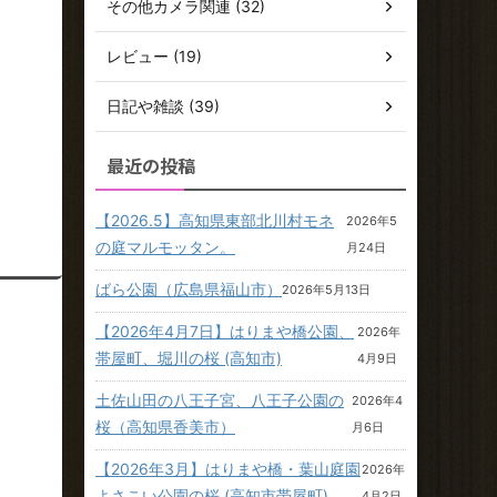
その他カメラ関連 (32)
レビュー (19)
日記や雑談 (39)
最近の投稿
【2026.5】高知県東部北川村モネ
2026年5
の庭マルモッタン。
月24日
ばら公園（広島県福山市）
2026年5月13日
【2026年4月7日】はりまや橋公園、
2026年
帯屋町、堀川の桜 (高知市)
4月9日
土佐山田の八王子宮、八王子公園の
2026年4
桜（高知県香美市）
月6日
【2026年3月】はりまや橋・葉山庭園
2026年
よさこい公園の桜 (高知市帯屋町)
4月2日