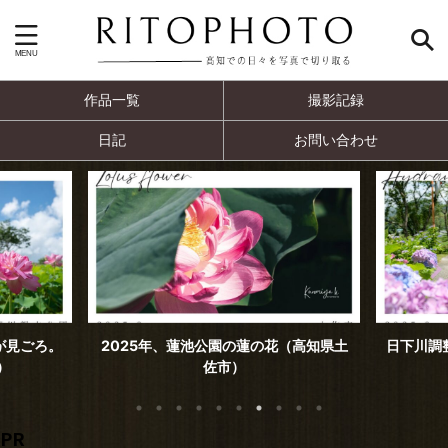
作品一覧
撮影記録
日記
お問い合わせ
（高知県土
日下川調整池（日高村めだか池）の紫陽
第50回
花
PR