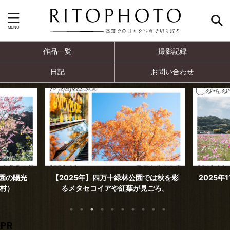
作品一覧
撮影記録
日記
お問い合わせ
では秋を彩
2025年11月撮影 見頃を迎えた高須のコ
2025年
ごろ。
スモス（高知市）
PR