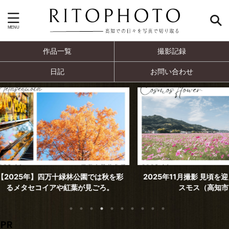
作品一覧
撮影記録
日記
お問い合わせ
では秋を彩
2025年11月撮影 見頃を迎えた高須のコ
2025年
ごろ。
スモス（高知市）
PR