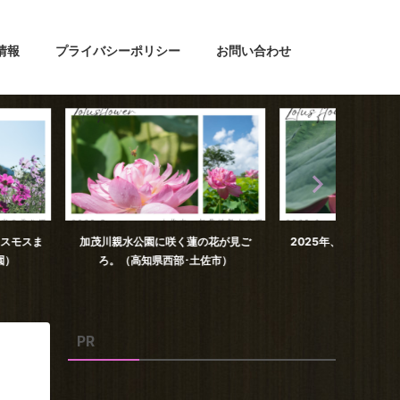
情報
プライバシーポリシー
お問い合わせ
園に咲く蓮の花が見ご
2025年、蓮池公園の蓮の花（高知県
日下川調
県西部･土佐市）
土佐市）
PR