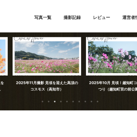
写真一覧
撮影記録
レビュー
運営者
見頃を迎えた高須の
2025年10月 見頃！越知町コスモスま
加茂川親水公
高知市）
つり（越知町宮の前公園）
ろ。（高知