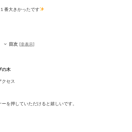
が１番大きかったです
目次
[
非表示
]
ザの木
アクセス
ナーを押していただけると嬉しいです。