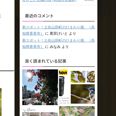
最近のコメント
に
新スポット！土佐山田町のひまわり畑。（高
知県香美市）
に
黒宮けいと
より
新スポット！土佐山田町のひまわり畑。（高
知県香美市）
に
みなみ
より
良く読まれている記事