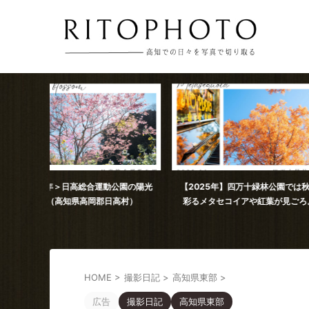
公園の陽光
【2025年】四万十緑林公園では秋を
2025年11月撮影 
高村）
彩るメタセコイアや紅葉が見ごろ。
コスモス（
HOME
>
撮影日記
>
高知県東部
>
広告
撮影日記
高知県東部