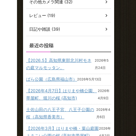
その他カメラ関連 (32)
レビュー (19)
日記や雑談 (39)
最近の投稿
【2026.5】高知県東部北川村モネ
2026年5
の庭マルモッタン。
月24日
ばら公園（広島県福山市）
2026年5月13日
【2026年4月7日】はりまや橋公園、
2026年
帯屋町、堀川の桜 (高知市)
4月9日
土佐山田の八王子宮、八王子公園の
2026年4
桜（高知県香美市）
月6日
【2026年3月】はりまや橋・葉山庭園
2026年
よさこい公園の桜 (高知市帯屋町)
4月2日