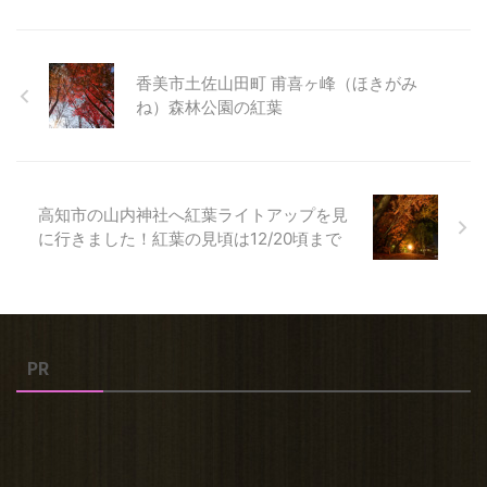
香美市土佐山田町 甫喜ヶ峰（ほきがみ
ね）森林公園の紅葉
高知市の山内神社へ紅葉ライトアップを見
に行きました！紅葉の見頃は12/20頃まで
PR