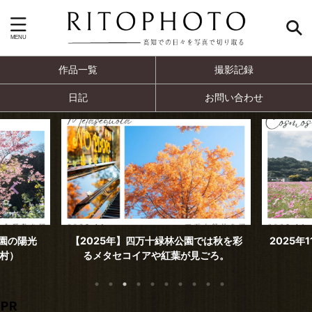
作品一覧
撮影記録
日記
お問い合わせ
では秋を彩
2025年11月撮影 見頃を迎えた高須のコ
2025年
ごろ。
スモス（高知市）
PR