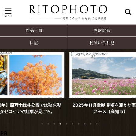
作品一覧
撮影記録
日記
お問い合わせ
では秋を彩
2025年11月撮影 見頃を迎えた高須のコ
2025年
ごろ。
スモス（高知市）
PR