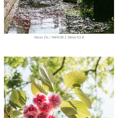
Nikon Zfc／NIKKOR Z 28mm f/2.8