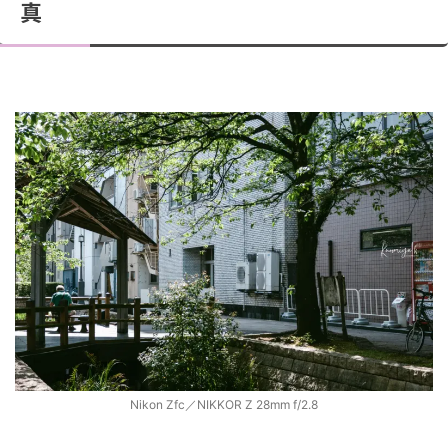
真
Nikon Zfc／NIKKOR Z 28mm f/2.8