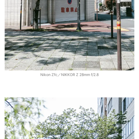
Nikon Zfc／NIKKOR Z 28mm f/2.8