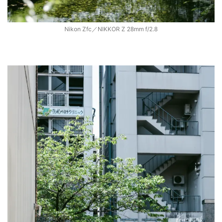
Nikon Zfc／NIKKOR Z 28mm f/2.8