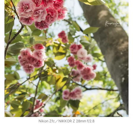
Nikon Zfc／NIKKOR Z 28mm f/2.8