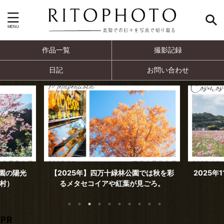
作品一覧
撮影記録
日記
お問い合わせ
では秋を彩
2025年11月撮影 見頃を迎えた高須のコ
2025年
ごろ。
スモス（高知市）
PR