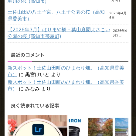
堀川の桜 (高知市)
土佐山田の八王子宮、八王子公園の桜（高知
2026年4月
県香美市）
6日
【2026年3月】はりまや橋・葉山庭園よさこい
2026年4
公園の桜 (高知市帯屋町)
月2日
最近のコメント
新スポット！土佐山田町のひまわり畑。（高知県香美
市）
に
黒宮けいと
より
新スポット！土佐山田町のひまわり畑。（高知県香美
市）
に
みなみ
より
良く読まれている記事