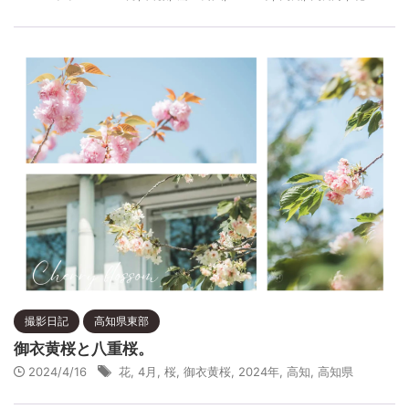
撮影日記
高知県東部
御衣黄桜と八重桜。
2024/4/16
花
,
4月
,
桜
,
御衣黄桜
,
2024年
,
高知
,
高知県