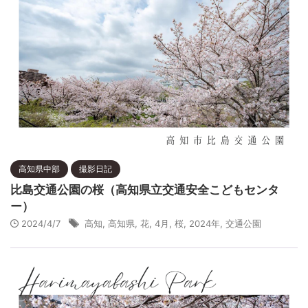
高知県中部
撮影日記
比島交通公園の桜（高知県立交通安全こどもセンタ
ー）
2024/4/7
高知
,
高知県
,
花
,
4月
,
桜
,
2024年
,
交通公園