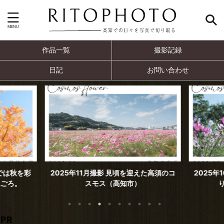
作品一覧
撮影記録
日記
お問い合わせ
では秋を彩
2025年11月撮影 見頃を迎えた高須のコ
2025年
ごろ。
スモス（高知市）
PR