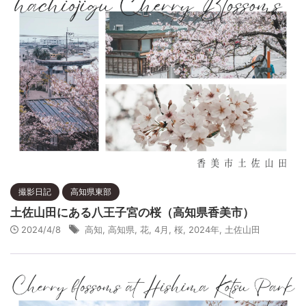
撮影日記
高知県東部
土佐山田にある八王子宮の桜（高知県香美市）
2024/4/8
高知
,
高知県
,
花
,
4月
,
桜
,
2024年
,
土佐山田