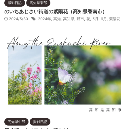
撮影日記
高知県東部
のいちあじさい街道の紫陽花（高知県香南市）
2024/5/30
2024年
,
高知
,
高知県
,
野市
,
花
,
5月
,
6月
,
紫陽花
高知県中部
撮影日記