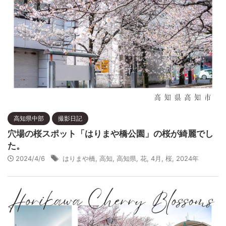
高知県中部
撮影日記
穴場の桜スポット「はりまや橋公園」の桜が綺麗でし
た。
2024/4/6
はりまや橋
,
高知
,
高知県
,
花
,
4月
,
桜
,
2024年