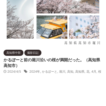
高知県中部
撮影日記
かるぽーと前の堀川沿いの桜が満開だった。（高知県
高知市）
2024/4/5
2024年
,
かるぽーと
,
堀川
,
高知
,
高知県
,
花
,
4月
,
桜