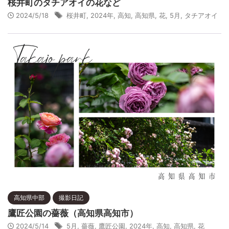
桜井町のタチアオイの花など
2024/5/18
桜井町
,
2024年
,
高知
,
高知県
,
花
,
5月
,
タチアオイ
高知県中部
撮影日記
鷹匠公園の薔薇（高知県高知市）
2024/5/14
5月
,
薔薇
,
鷹匠公園
,
2024年
,
高知
,
高知県
,
花