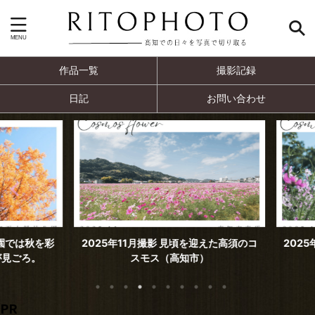
作品一覧
撮影記録
日記
お問い合わせ
では秋を彩
2025年11月撮影 見頃を迎えた高須のコ
2025年
ごろ。
スモス（高知市）
PR