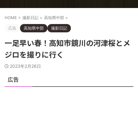
HOME
>
撮影日記
>
高知県中部
>
広告
高知県中部
撮影日記
一足早い春！高知市鏡川の河津桜とメ
ジロを撮りに行く
2023年2月26日
広告